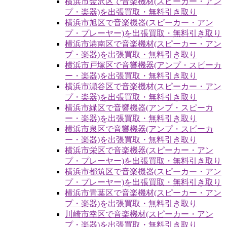
横浜市金沢区で音楽機材(スピーカー・アン
プ・楽器)を出張買取・無料引き取り
横浜市旭区で音楽機器(スピーカー・アン
プ・プレーヤー)を出張買取・無料引き取り
横浜市港南区で音楽機材(スピーカー・アン
プ・楽器)を出張買取・無料引き取り
横浜市戸塚区で音響機器(アンプ・スピーカ
ー・楽器)を出張買取・無料引き取り
横浜市瀬谷区で音楽機材(スピーカー・アン
プ・楽器)を出張買取・無料引き取り
横浜市緑区で音響機器(アンプ・スピーカ
ー・楽器)を出張買取・無料引き取り
横浜市泉区で音響機器(アンプ・スピーカ
ー・楽器)を出張買取・無料引き取り
横浜市栄区で音楽機器(スピーカー・アン
プ・プレーヤー)を出張買取・無料引き取り
横浜市都筑区で音楽機器(スピーカー・アン
プ・プレーヤー)を出張買取・無料引き取り
横浜市青葉区で音楽機材(スピーカー・アン
プ・楽器)を出張買取・無料引き取り
川崎市幸区で音楽機材(スピーカー・アン
プ・楽器)を出張買取・無料引き取り