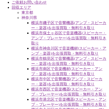
ご依頼お問い合わせ
回収エリア
東京都
神奈川県
横浜市磯子区で音響機器(アンプ・スピーカ
ー・楽器)を出張買取・無料引き取り
横浜市保土ヶ谷区で音楽機器(スピーカー・
アンプ・プレーヤー)を出張買取・無料引き
取り
横浜市神奈川区で音楽機材(スピーカー・ア
ンプ・楽器)を出張買取・無料引き取り
横浜市鶴見区で音響機器(アンプ・スピーカ
ー・楽器)を出張買取・無料引き取り
横浜市南区で音楽機材(スピーカー・アン
プ・楽器)を出張買取・無料引き取り
横浜市中区で音響機器(アンプ・スピーカ
ー・楽器)を出張買取・無料引き取り
横浜市西区で音楽機器(スピーカー・アン
プ・プレーヤー)を出張買取・無料引き取り
横浜市港北区で音楽機器(スピーカー・アン
プ・プレーヤー)を出張買取・無料引き取り