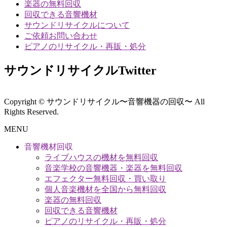
楽器の無料回収
回収できる音響機材
サウンドリサイクルについて
ご依頼お問い合わせ
ピアノのリサイクル・再販・処分
サウンドリサイクルTwitter
Copyright © サウンドリサイクル〜音響機器の回収〜 All
Rights Reserved.
MENU
音響機材回収
ライブハウスの機材を無料回収
音楽学校の音響機器・楽器を無料回収
エフェクター無料回収・買い取り
個人音楽機材を全国から無料回収
楽器の無料回収
回収できる音響機材
ピアノのリサイクル・再販・処分