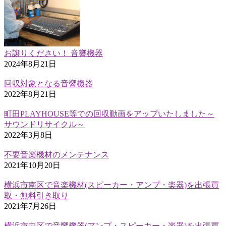
お譲りください！ 音響機器
2024年8月21日
回収対象となる音響機器
2022年8月21日
町田PLAYHOUSE等での回収動画をアップいたしました～
サウンドリサイクル～
2022年3月8日
不要音楽機材のメンテナンス
2021年10月20日
横浜市南区で音楽機材(スピーカー・アンプ・楽器)を出張買
取・無料引き取り
2021年7月26日
横浜市中区で音響機器(アンプ・スピーカー・楽器)を出張買