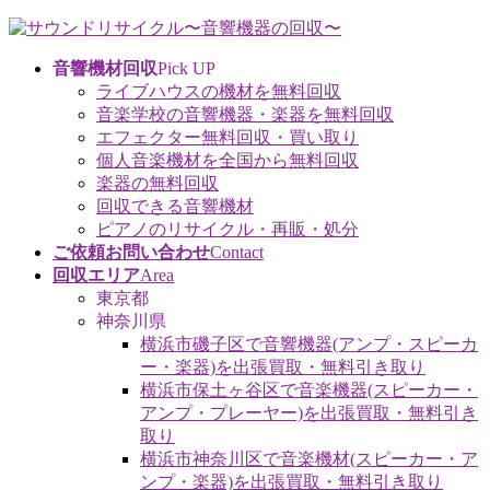
コ
ナ
ン
ビ
音響機材回収
Pick UP
テ
ゲ
ライブハウスの機材を無料回収
ン
ー
音楽学校の音響機器・楽器を無料回収
ツ
シ
エフェクター無料回収・買い取り
へ
ョ
個人音楽機材を全国から無料回収
ス
ン
楽器の無料回収
キ
に
回収できる音響機材
ッ
移
ピアノのリサイクル・再販・処分
プ
動
ご依頼お問い合わせ
Contact
回収エリア
Area
東京都
神奈川県
横浜市磯子区で音響機器(アンプ・スピーカ
ー・楽器)を出張買取・無料引き取り
横浜市保土ヶ谷区で音楽機器(スピーカー・
アンプ・プレーヤー)を出張買取・無料引き
取り
横浜市神奈川区で音楽機材(スピーカー・ア
ンプ・楽器)を出張買取・無料引き取り