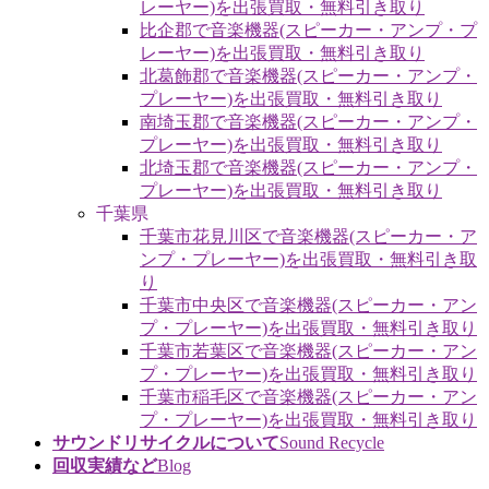
レーヤー)を出張買取・無料引き取り
比企郡で音楽機器(スピーカー・アンプ・プ
レーヤー)を出張買取・無料引き取り
北葛飾郡で音楽機器(スピーカー・アンプ・
プレーヤー)を出張買取・無料引き取り
南埼玉郡で音楽機器(スピーカー・アンプ・
プレーヤー)を出張買取・無料引き取り
北埼玉郡で音楽機器(スピーカー・アンプ・
プレーヤー)を出張買取・無料引き取り
千葉県
千葉市花見川区で音楽機器(スピーカー・ア
ンプ・プレーヤー)を出張買取・無料引き取
り
千葉市中央区で音楽機器(スピーカー・アン
プ・プレーヤー)を出張買取・無料引き取り
千葉市若葉区で音楽機器(スピーカー・アン
プ・プレーヤー)を出張買取・無料引き取り
千葉市稲毛区で音楽機器(スピーカー・アン
プ・プレーヤー)を出張買取・無料引き取り
サウンドリサイクルについて
Sound Recycle
回収実績など
Blog