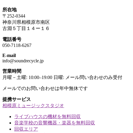
所在地
〒252-0344
神奈川県相模原市南区
古淵５丁目１４ー１６
電話番号
050-7118-6267
E-mail
info@soundrecycle.jp
営業時間
月曜－土曜: 10:00–19:00 日曜: メール問い合わせのみ受付
メールでのお問い合わせは年中無休です
提携サービス
相模原ミュージックスタジオ
ライブハウスの機材を無料回収
音楽学校の音響機器・楽器を無料回収
回収エリア