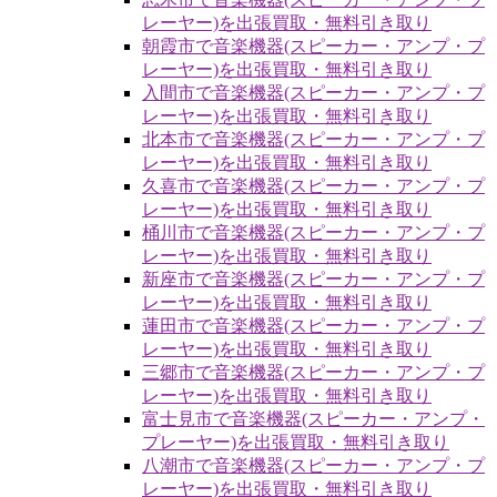
レーヤー)を出張買取・無料引き取り
朝霞市で音楽機器(スピーカー・アンプ・プ
レーヤー)を出張買取・無料引き取り
入間市で音楽機器(スピーカー・アンプ・プ
レーヤー)を出張買取・無料引き取り
北本市で音楽機器(スピーカー・アンプ・プ
レーヤー)を出張買取・無料引き取り
久喜市で音楽機器(スピーカー・アンプ・プ
レーヤー)を出張買取・無料引き取り
桶川市で音楽機器(スピーカー・アンプ・プ
レーヤー)を出張買取・無料引き取り
新座市で音楽機器(スピーカー・アンプ・プ
レーヤー)を出張買取・無料引き取り
蓮田市で音楽機器(スピーカー・アンプ・プ
レーヤー)を出張買取・無料引き取り
三郷市で音楽機器(スピーカー・アンプ・プ
レーヤー)を出張買取・無料引き取り
富士見市で音楽機器(スピーカー・アンプ・
プレーヤー)を出張買取・無料引き取り
八潮市で音楽機器(スピーカー・アンプ・プ
レーヤー)を出張買取・無料引き取り