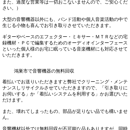
また、過度な営業等は一切おこないませんので、ご安心くだ
さい。）
大型の音響機器以外にも、バンド活動や個人音楽活動の中で
生じる小物も喜んでお引き取りさせていただきます。
ギターやベースのエフェクター・ミキサー・ＭＴＲなどの宅
録機材・ＰＣで編集するためのオーディオインターフェース
といった個人様のお宅に眠っている音楽機材にも対応させて
いただきます。
鴻巣市で音響機器の無料回収
着払いでお送りいただきますと弊社でクリーニング・メンテ
ナンスしリサイクルさせていただきますので、「引き取りに
お伺いする」か「着払いシステムを利用する」かお選びいた
だけます。
また、壊れてしまったもの、部品が足りない品でも構いませ
ん。
音響機材以外では無料回収が不可能な品もありますが、同時