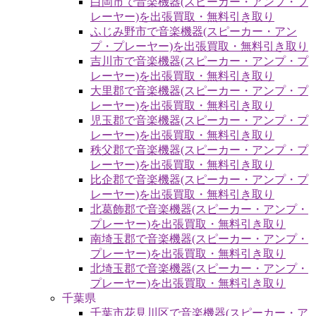
白岡市で音楽機器(スピーカー・アンプ・プ
レーヤー)を出張買取・無料引き取り
ふじみ野市で音楽機器(スピーカー・アン
プ・プレーヤー)を出張買取・無料引き取り
吉川市で音楽機器(スピーカー・アンプ・プ
レーヤー)を出張買取・無料引き取り
大里郡で音楽機器(スピーカー・アンプ・プ
レーヤー)を出張買取・無料引き取り
児玉郡で音楽機器(スピーカー・アンプ・プ
レーヤー)を出張買取・無料引き取り
秩父郡で音楽機器(スピーカー・アンプ・プ
レーヤー)を出張買取・無料引き取り
比企郡で音楽機器(スピーカー・アンプ・プ
レーヤー)を出張買取・無料引き取り
北葛飾郡で音楽機器(スピーカー・アンプ・
プレーヤー)を出張買取・無料引き取り
南埼玉郡で音楽機器(スピーカー・アンプ・
プレーヤー)を出張買取・無料引き取り
北埼玉郡で音楽機器(スピーカー・アンプ・
プレーヤー)を出張買取・無料引き取り
千葉県
千葉市花見川区で音楽機器(スピーカー・ア