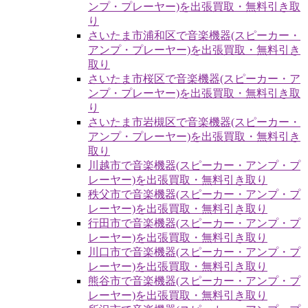
ンプ・プレーヤー)を出張買取・無料引き取
り
さいたま市浦和区で音楽機器(スピーカー・
アンプ・プレーヤー)を出張買取・無料引き
取り
さいたま市桜区で音楽機器(スピーカー・ア
ンプ・プレーヤー)を出張買取・無料引き取
り
さいたま市岩槻区で音楽機器(スピーカー・
アンプ・プレーヤー)を出張買取・無料引き
取り
川越市で音楽機器(スピーカー・アンプ・プ
レーヤー)を出張買取・無料引き取り
秩父市で音楽機器(スピーカー・アンプ・プ
レーヤー)を出張買取・無料引き取り
行田市で音楽機器(スピーカー・アンプ・プ
レーヤー)を出張買取・無料引き取り
川口市で音楽機器(スピーカー・アンプ・プ
レーヤー)を出張買取・無料引き取り
熊谷市で音楽機器(スピーカー・アンプ・プ
レーヤー)を出張買取・無料引き取り