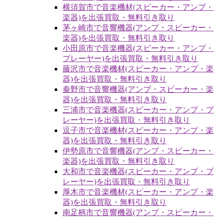
横須賀市で音楽機材(スピーカー・アンプ・
楽器)を出張買取・無料引き取り
茅ヶ崎市で音響機器(アンプ・スピーカー・
楽器)を出張買取・無料引き取り
小田原市で音楽機器(スピーカー・アンプ・
プレーヤー)を出張買取・無料引き取り
藤沢市で音楽機材(スピーカー・アンプ・楽
器)を出張買取・無料引き取り
秦野市で音響機器(アンプ・スピーカー・楽
器)を出張買取・無料引き取り
三浦市で音楽機器(スピーカー・アンプ・プ
レーヤー)を出張買取・無料引き取り
逗子市で音楽機材(スピーカー・アンプ・楽
器)を出張買取・無料引き取り
伊勢原市で音響機器(アンプ・スピーカー・
楽器)を出張買取・無料引き取り
大和市で音楽機器(スピーカー・アンプ・プ
レーヤー)を出張買取・無料引き取り
厚木市で音楽機材(スピーカー・アンプ・楽
器)を出張買取・無料引き取り
南足柄市で音響機器(アンプ・スピーカー・