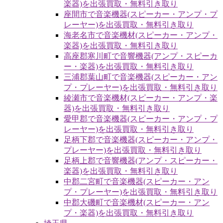
楽器)を出張買取・無料引き取り
座間市で音楽機器(スピーカー・アンプ・プ
レーヤー)を出張買取・無料引き取り
海老名市で音楽機材(スピーカー・アンプ・
楽器)を出張買取・無料引き取り
高座郡寒川町で音響機器(アンプ・スピーカ
ー・楽器)を出張買取・無料引き取り
三浦郡葉山町で音楽機器(スピーカー・アン
プ・プレーヤー)を出張買取・無料引き取り
綾瀬市で音楽機材(スピーカー・アンプ・楽
器)を出張買取・無料引き取り
愛甲郡で音楽機器(スピーカー・アンプ・プ
レーヤー)を出張買取・無料引き取り
足柄下郡で音楽機器(スピーカー・アンプ・
プレーヤー)を出張買取・無料引き取り
足柄上郡で音響機器(アンプ・スピーカー・
楽器)を出張買取・無料引き取り
中郡二宮町で音楽機器(スピーカー・アン
プ・プレーヤー)を出張買取・無料引き取り
中郡大磯町で音楽機材(スピーカー・アン
プ・楽器)を出張買取・無料引き取り