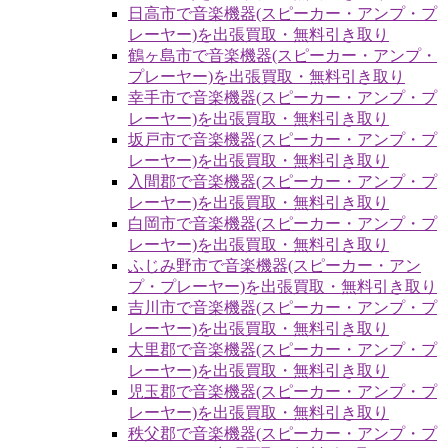
日高市で音楽機器(スピーカー・アンプ・プ
レーヤー)を出張買取・無料引き取り
鶴ヶ島市で音楽機器(スピーカー・アンプ・
プレーヤー)を出張買取・無料引き取り
幸手市で音楽機器(スピーカー・アンプ・プ
レーヤー)を出張買取・無料引き取り
坂戸市で音楽機器(スピーカー・アンプ・プ
レーヤー)を出張買取・無料引き取り
入間郡で音楽機器(スピーカー・アンプ・プ
レーヤー)を出張買取・無料引き取り
白岡市で音楽機器(スピーカー・アンプ・プ
レーヤー)を出張買取・無料引き取り
ふじみ野市で音楽機器(スピーカー・アン
プ・プレーヤー)を出張買取・無料引き取り
吉川市で音楽機器(スピーカー・アンプ・プ
レーヤー)を出張買取・無料引き取り
大里郡で音楽機器(スピーカー・アンプ・プ
レーヤー)を出張買取・無料引き取り
児玉郡で音楽機器(スピーカー・アンプ・プ
レーヤー)を出張買取・無料引き取り
秩父郡で音楽機器(スピーカー・アンプ・プ