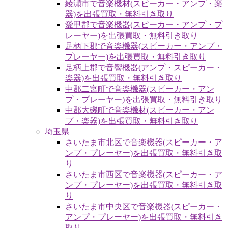
綾瀬市で音楽機材(スピーカー・アンプ・楽
器)を出張買取・無料引き取り
愛甲郡で音楽機器(スピーカー・アンプ・プ
レーヤー)を出張買取・無料引き取り
足柄下郡で音楽機器(スピーカー・アンプ・
プレーヤー)を出張買取・無料引き取り
足柄上郡で音響機器(アンプ・スピーカー・
楽器)を出張買取・無料引き取り
中郡二宮町で音楽機器(スピーカー・アン
プ・プレーヤー)を出張買取・無料引き取り
中郡大磯町で音楽機材(スピーカー・アン
プ・楽器)を出張買取・無料引き取り
埼玉県
さいたま市北区で音楽機器(スピーカー・ア
ンプ・プレーヤー)を出張買取・無料引き取
り
さいたま市西区で音楽機器(スピーカー・ア
ンプ・プレーヤー)を出張買取・無料引き取
り
さいたま市中央区で音楽機器(スピーカー・
アンプ・プレーヤー)を出張買取・無料引き
取り