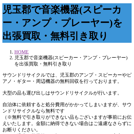
児玉郡で音楽機器(スピーカ
ー・アンプ・プレーヤー)を
出張買取・無料引き取り
HOME
児玉郡で音楽機器(スピーカー・アンプ・プレーヤー)
を出張買取・無料引き取り
サウンドリサイクルでは、児玉郡のアンプ・スピーカーやピ
アノ・ギター・周辺機器の無料回収を行っております。
大型の品も運び出しはサウンドリサイクルが行います。
自治体に依頼すると処分費用がかかってしまいますが、サウ
ンドリサイクルなら無料です
（※無料で引き取りができない品もございますが事前にお伝
えいたします。金額に納得できない場合はご遠慮なさらずに
お断りください。