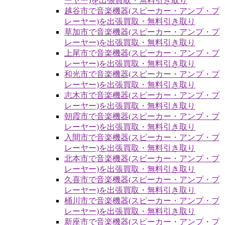
ーヤー)を出張買取・無料引き取り
越谷市で音楽機器(スピーカー・アンプ・プ
レーヤー)を出張買取・無料引き取り
草加市で音楽機器(スピーカー・アンプ・プ
レーヤー)を出張買取・無料引き取り
上尾市で音楽機器(スピーカー・アンプ・プ
レーヤー)を出張買取・無料引き取り
和光市で音楽機器(スピーカー・アンプ・プ
レーヤー)を出張買取・無料引き取り
志木市で音楽機器(スピーカー・アンプ・プ
レーヤー)を出張買取・無料引き取り
朝霞市で音楽機器(スピーカー・アンプ・プ
レーヤー)を出張買取・無料引き取り
入間市で音楽機器(スピーカー・アンプ・プ
レーヤー)を出張買取・無料引き取り
北本市で音楽機器(スピーカー・アンプ・プ
レーヤー)を出張買取・無料引き取り
久喜市で音楽機器(スピーカー・アンプ・プ
レーヤー)を出張買取・無料引き取り
桶川市で音楽機器(スピーカー・アンプ・プ
レーヤー)を出張買取・無料引き取り
新座市で音楽機器(スピーカー・アンプ・プ