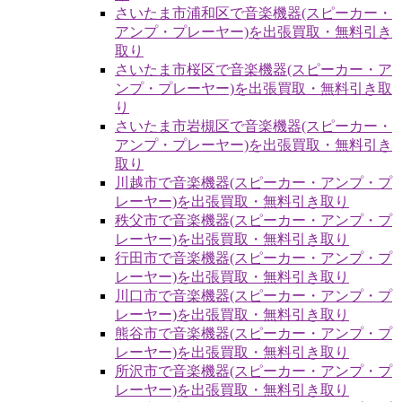
さいたま市浦和区で音楽機器(スピーカー・
アンプ・プレーヤー)を出張買取・無料引き
取り
さいたま市桜区で音楽機器(スピーカー・ア
ンプ・プレーヤー)を出張買取・無料引き取
り
さいたま市岩槻区で音楽機器(スピーカー・
アンプ・プレーヤー)を出張買取・無料引き
取り
川越市で音楽機器(スピーカー・アンプ・プ
レーヤー)を出張買取・無料引き取り
秩父市で音楽機器(スピーカー・アンプ・プ
レーヤー)を出張買取・無料引き取り
行田市で音楽機器(スピーカー・アンプ・プ
レーヤー)を出張買取・無料引き取り
川口市で音楽機器(スピーカー・アンプ・プ
レーヤー)を出張買取・無料引き取り
熊谷市で音楽機器(スピーカー・アンプ・プ
レーヤー)を出張買取・無料引き取り
所沢市で音楽機器(スピーカー・アンプ・プ
レーヤー)を出張買取・無料引き取り