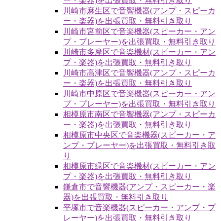
ー・楽器)を出張買取・無料引き取り
川崎市麻生区で音響機器(アンプ・スピーカ
ー・楽器)を出張買取・無料引き取り
川崎市宮前区で音楽機器(スピーカー・アン
プ・プレーヤー)を出張買取・無料引き取り
川崎市多摩区で音楽機材(スピーカー・アン
プ・楽器)を出張買取・無料引き取り
川崎市高津区で音響機器(アンプ・スピーカ
ー・楽器)を出張買取・無料引き取り
川崎市中原区で音楽機器(スピーカー・アン
プ・プレーヤー)を出張買取・無料引き取り
相模原市南区で音響機器(アンプ・スピーカ
ー・楽器)を出張買取・無料引き取り
相模原市中央区で音楽機器(スピーカー・ア
ンプ・プレーヤー)を出張買取・無料引き取
り
相模原市緑区で音楽機材(スピーカー・アン
プ・楽器)を出張買取・無料引き取り
鎌倉市で音響機器(アンプ・スピーカー・楽
器)を出張買取・無料引き取り
平塚市で音楽機器(スピーカー・アンプ・プ
レーヤー)を出張買取・無料引き取り