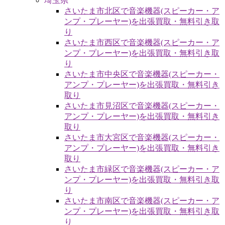
埼玉県
さいたま市北区で音楽機器(スピーカー・ア
ンプ・プレーヤー)を出張買取・無料引き取
り
さいたま市西区で音楽機器(スピーカー・ア
ンプ・プレーヤー)を出張買取・無料引き取
り
さいたま市中央区で音楽機器(スピーカー・
アンプ・プレーヤー)を出張買取・無料引き
取り
さいたま市見沼区で音楽機器(スピーカー・
アンプ・プレーヤー)を出張買取・無料引き
取り
さいたま市大宮区で音楽機器(スピーカー・
アンプ・プレーヤー)を出張買取・無料引き
取り
さいたま市緑区で音楽機器(スピーカー・ア
ンプ・プレーヤー)を出張買取・無料引き取
り
さいたま市南区で音楽機器(スピーカー・ア
ンプ・プレーヤー)を出張買取・無料引き取
り