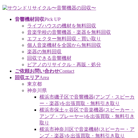
コ
ナ
ン
ビ
音響機材回収
Pick UP
テ
ゲ
ライブハウスの機材を無料回収
ン
ー
音楽学校の音響機器・楽器を無料回収
ツ
シ
エフェクター無料回収・買い取り
へ
ョ
個人音楽機材を全国から無料回収
ス
ン
楽器の無料回収
キ
に
回収できる音響機材
ッ
移
ピアノのリサイクル・再販・処分
プ
動
ご依頼お問い合わせ
Contact
回収エリア
Area
東京都
神奈川県
横浜市磯子区で音響機器(アンプ・スピーカ
ー・楽器)を出張買取・無料引き取り
横浜市保土ヶ谷区で音楽機器(スピーカー・
アンプ・プレーヤー)を出張買取・無料引き
取り
横浜市神奈川区で音楽機材(スピーカー・ア
ンプ・楽器)を出張買取・無料引き取り