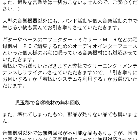
また、過度な営業等は一切おこないませんので、ご安心くだ
さい。）
大型の音響機器以外にも、バンド活動や個人音楽活動の中で
生じる小物も喜んでお引き取りさせていただきます。
ギターやベースのエフェクター・ミキサー・ＭＴＲなどの宅
録機材・ＰＣで編集するためのオーディオインターフェース
といった個人様のお宅に眠っている音楽機材にも対応させて
いただきます。
着払いでお送りいただきますと弊社でクリーニング・メンテ
ナンスしリサイクルさせていただきますので、「引き取りに
お伺いする」か「着払いシステムを利用する」かお選びいた
だけます。
児玉郡で音響機材の無料回収
また、壊れてしまったもの、部品が足りない品でも構いませ
ん。
音響機材以外では無料回収が不可能な品もありますが、同時
に回収させていただく音響機材によっては無料対応させてい