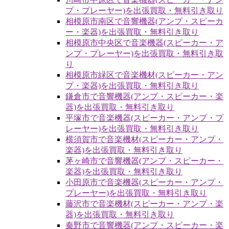
プ・プレーヤー)を出張買取・無料引き取り
相模原市南区で音響機器(アンプ・スピーカ
ー・楽器)を出張買取・無料引き取り
相模原市中央区で音楽機器(スピーカー・ア
ンプ・プレーヤー)を出張買取・無料引き取
り
相模原市緑区で音楽機材(スピーカー・アン
プ・楽器)を出張買取・無料引き取り
鎌倉市で音響機器(アンプ・スピーカー・楽
器)を出張買取・無料引き取り
平塚市で音楽機器(スピーカー・アンプ・プ
レーヤー)を出張買取・無料引き取り
横須賀市で音楽機材(スピーカー・アンプ・
楽器)を出張買取・無料引き取り
茅ヶ崎市で音響機器(アンプ・スピーカー・
楽器)を出張買取・無料引き取り
小田原市で音楽機器(スピーカー・アンプ・
プレーヤー)を出張買取・無料引き取り
藤沢市で音楽機材(スピーカー・アンプ・楽
器)を出張買取・無料引き取り
秦野市で音響機器(アンプ・スピーカー・楽