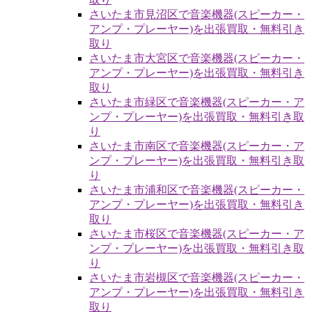
さいたま市見沼区で音楽機器(スピーカー・
アンプ・プレーヤー)を出張買取・無料引き
取り
さいたま市大宮区で音楽機器(スピーカー・
アンプ・プレーヤー)を出張買取・無料引き
取り
さいたま市緑区で音楽機器(スピーカー・ア
ンプ・プレーヤー)を出張買取・無料引き取
り
さいたま市南区で音楽機器(スピーカー・ア
ンプ・プレーヤー)を出張買取・無料引き取
り
さいたま市浦和区で音楽機器(スピーカー・
アンプ・プレーヤー)を出張買取・無料引き
取り
さいたま市桜区で音楽機器(スピーカー・ア
ンプ・プレーヤー)を出張買取・無料引き取
り
さいたま市岩槻区で音楽機器(スピーカー・
アンプ・プレーヤー)を出張買取・無料引き
取り