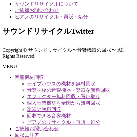
サウンドリサイクルについて
ご依頼お問い合わせ
ピアノのリサイクル・再販・処分
サウンドリサイクルTwitter
Copyright © サウンドリサイクル〜音響機器の回収〜 All
Rights Reserved.
MENU
音響機材回収
ライブハウスの機材を無料回収
音楽学校の音響機器・楽器を無料回収
エフェクター無料回収・買い取り
個人音楽機材を全国から無料回収
楽器の無料回収
回収できる音響機材
ピアノのリサイクル・再販・処分
ご依頼お問い合わせ
回収エリア