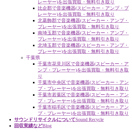
レーヤー)を出張買取・無料引き取り
比企郡で音楽機器(スピーカー・アンプ・プ
レーヤー)を出張買取・無料引き取り
北葛飾郡で音楽機器(スピーカー・アンプ・
プレーヤー)を出張買取・無料引き取り
南埼玉郡で音楽機器(スピーカー・アンプ・
プレーヤー)を出張買取・無料引き取り
北埼玉郡で音楽機器(スピーカー・アンプ・
プレーヤー)を出張買取・無料引き取り
千葉県
千葉市花見川区で音楽機器(スピーカー・ア
ンプ・プレーヤー)を出張買取・無料引き取
り
千葉市中央区で音楽機器(スピーカー・アン
プ・プレーヤー)を出張買取・無料引き取り
千葉市若葉区で音楽機器(スピーカー・アン
プ・プレーヤー)を出張買取・無料引き取り
千葉市稲毛区で音楽機器(スピーカー・アン
プ・プレーヤー)を出張買取・無料引き取り
サウンドリサイクルについて
Sound Recycle
回収実績など
Blog