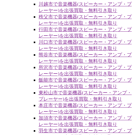
川越市で音楽機器(スピーカー・アンプ・プ
レーヤー)を出張買取・無料引き取り
秩父市で音楽機器(スピーカー・アンプ・プ
レーヤー)を出張買取・無料引き取り
行田市で音楽機器(スピーカー・アンプ・プ
レーヤー)を出張買取・無料引き取り
川口市で音楽機器(スピーカー・アンプ・プ
レーヤー)を出張買取・無料引き取り
熊谷市で音楽機器(スピーカー・アンプ・プ
レーヤー)を出張買取・無料引き取り
所沢市で音楽機器(スピーカー・アンプ・プ
レーヤー)を出張買取・無料引き取り
飯能市で音楽機器(スピーカー・アンプ・プ
レーヤー)を出張買取・無料引き取り
東松山市で音楽機器(スピーカー・アンプ・
プレーヤー)を出張買取・無料引き取り
本庄市で音楽機器(スピーカー・アンプ・プ
レーヤー)を出張買取・無料引き取り
加須市で音楽機器(スピーカー・アンプ・プ
レーヤー)を出張買取・無料引き取り
羽生市で音楽機器(スピーカー・アンプ・プ