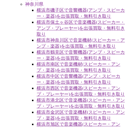
神奈川県
横浜市磯子区で音響機器(アンプ・スピーカ
ー・楽器)を出張買取・無料引き取り
横浜市保土ヶ谷区で音楽機器(スピーカー・
アンプ・プレーヤー)を出張買取・無料引き
取り
横浜市神奈川区で音楽機材(スピーカー・ア
ンプ・楽器)を出張買取・無料引き取り
横浜市鶴見区で音響機器(アンプ・スピーカ
ー・楽器)を出張買取・無料引き取り
横浜市南区で音楽機材(スピーカー・アン
プ・楽器)を出張買取・無料引き取り
横浜市中区で音響機器(アンプ・スピーカ
ー・楽器)を出張買取・無料引き取り
横浜市西区で音楽機器(スピーカー・アン
プ・プレーヤー)を出張買取・無料引き取り
横浜市港北区で音楽機器(スピーカー・アン
プ・プレーヤー)を出張買取・無料引き取り
横浜市金沢区で音楽機材(スピーカー・アン
プ・楽器)を出張買取・無料引き取り
横浜市旭区で音楽機器(スピーカー・アン