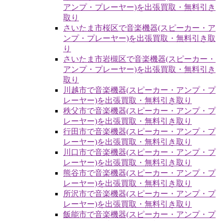
アンプ・プレーヤー)を出張買取・無料引き
取り
さいたま市桜区で音楽機器(スピーカー・ア
ンプ・プレーヤー)を出張買取・無料引き取
り
さいたま市岩槻区で音楽機器(スピーカー・
アンプ・プレーヤー)を出張買取・無料引き
取り
川越市で音楽機器(スピーカー・アンプ・プ
レーヤー)を出張買取・無料引き取り
秩父市で音楽機器(スピーカー・アンプ・プ
レーヤー)を出張買取・無料引き取り
行田市で音楽機器(スピーカー・アンプ・プ
レーヤー)を出張買取・無料引き取り
川口市で音楽機器(スピーカー・アンプ・プ
レーヤー)を出張買取・無料引き取り
熊谷市で音楽機器(スピーカー・アンプ・プ
レーヤー)を出張買取・無料引き取り
所沢市で音楽機器(スピーカー・アンプ・プ
レーヤー)を出張買取・無料引き取り
飯能市で音楽機器(スピーカー・アンプ・プ