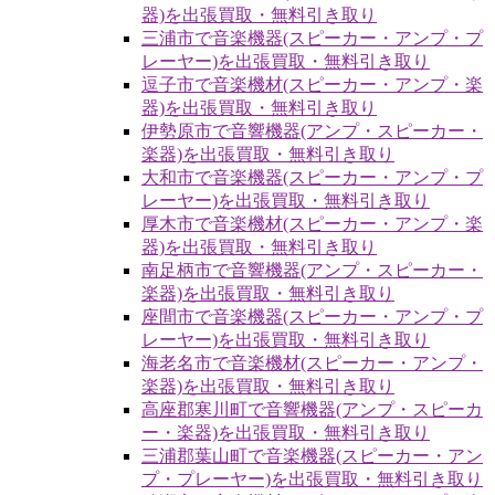
器)を出張買取・無料引き取り
三浦市で音楽機器(スピーカー・アンプ・プ
レーヤー)を出張買取・無料引き取り
逗子市で音楽機材(スピーカー・アンプ・楽
器)を出張買取・無料引き取り
伊勢原市で音響機器(アンプ・スピーカー・
楽器)を出張買取・無料引き取り
大和市で音楽機器(スピーカー・アンプ・プ
レーヤー)を出張買取・無料引き取り
厚木市で音楽機材(スピーカー・アンプ・楽
器)を出張買取・無料引き取り
南足柄市で音響機器(アンプ・スピーカー・
楽器)を出張買取・無料引き取り
座間市で音楽機器(スピーカー・アンプ・プ
レーヤー)を出張買取・無料引き取り
海老名市で音楽機材(スピーカー・アンプ・
楽器)を出張買取・無料引き取り
高座郡寒川町で音響機器(アンプ・スピーカ
ー・楽器)を出張買取・無料引き取り
三浦郡葉山町で音楽機器(スピーカー・アン
プ・プレーヤー)を出張買取・無料引き取り