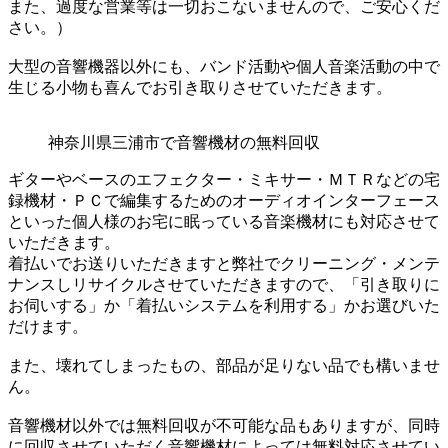
また、過度な営業等は一切おこないませんので、ご安心くだ
さい。）
大型の音響機器以外にも、バンド活動や個人音楽活動の中で
生じる小物も喜んでお引き取りさせていただきます。
神奈川県三浦市で音響機材の無料回収
ギターやベースのエフェクター・ミキサー・ＭＴＲなどの宅
録機材・ＰＣで編集するためのオーディオインターフェース
といった個人様のお宅に眠っている音楽機材にも対応させて
いただきます。
着払いでお送りいただきますと弊社でクリーニング・メンテ
ナンスしリサイクルさせていただきますので、「引き取りに
お伺いする」か「着払いシステムを利用する」かお選びいた
だけます。
また、壊れてしまったもの、部品が足りない品でも構いませ
ん。
音響機材以外では無料回収が不可能な品もありますが、同時
に回収させていただく音響機材によっては無料対応させてい