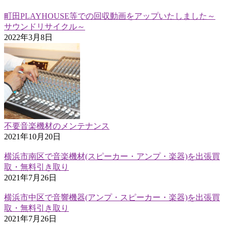
町田PLAYHOUSE等での回収動画をアップいたしました～
サウンドリサイクル～
2022年3月8日
不要音楽機材のメンテナンス
2021年10月20日
横浜市南区で音楽機材(スピーカー・アンプ・楽器)を出張買
取・無料引き取り
2021年7月26日
横浜市中区で音響機器(アンプ・スピーカー・楽器)を出張買
取・無料引き取り
2021年7月26日