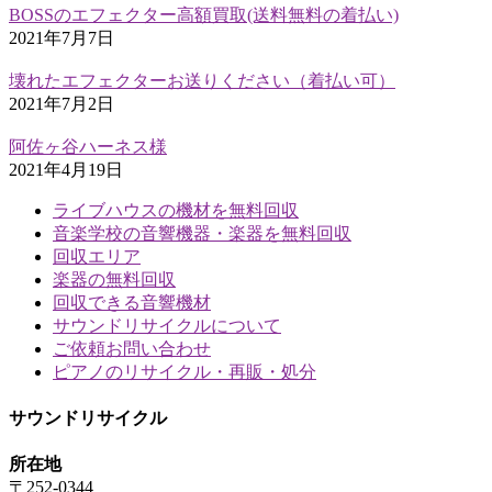
BOSSのエフェクター高額買取(送料無料の着払い)
2021年7月7日
壊れたエフェクターお送りください（着払い可）
2021年7月2日
阿佐ヶ谷ハーネス様
2021年4月19日
ライブハウスの機材を無料回収
音楽学校の音響機器・楽器を無料回収
回収エリア
楽器の無料回収
回収できる音響機材
サウンドリサイクルについて
ご依頼お問い合わせ
ピアノのリサイクル・再販・処分
サウンドリサイクル
所在地
〒252-0344