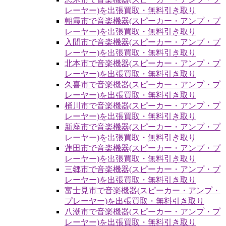
レーヤー)を出張買取・無料引き取り
朝霞市で音楽機器(スピーカー・アンプ・プ
レーヤー)を出張買取・無料引き取り
入間市で音楽機器(スピーカー・アンプ・プ
レーヤー)を出張買取・無料引き取り
北本市で音楽機器(スピーカー・アンプ・プ
レーヤー)を出張買取・無料引き取り
久喜市で音楽機器(スピーカー・アンプ・プ
レーヤー)を出張買取・無料引き取り
桶川市で音楽機器(スピーカー・アンプ・プ
レーヤー)を出張買取・無料引き取り
新座市で音楽機器(スピーカー・アンプ・プ
レーヤー)を出張買取・無料引き取り
蓮田市で音楽機器(スピーカー・アンプ・プ
レーヤー)を出張買取・無料引き取り
三郷市で音楽機器(スピーカー・アンプ・プ
レーヤー)を出張買取・無料引き取り
富士見市で音楽機器(スピーカー・アンプ・
プレーヤー)を出張買取・無料引き取り
八潮市で音楽機器(スピーカー・アンプ・プ
レーヤー)を出張買取・無料引き取り