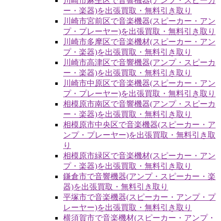
川崎市麻生区で音響機器(アンプ・スピーカ
ー・楽器)を出張買取・無料引き取り
川崎市宮前区で音楽機器(スピーカー・アン
プ・プレーヤー)を出張買取・無料引き取り
川崎市多摩区で音楽機材(スピーカー・アン
プ・楽器)を出張買取・無料引き取り
川崎市高津区で音響機器(アンプ・スピーカ
ー・楽器)を出張買取・無料引き取り
川崎市中原区で音楽機器(スピーカー・アン
プ・プレーヤー)を出張買取・無料引き取り
相模原市南区で音響機器(アンプ・スピーカ
ー・楽器)を出張買取・無料引き取り
相模原市中央区で音楽機器(スピーカー・ア
ンプ・プレーヤー)を出張買取・無料引き取
り
相模原市緑区で音楽機材(スピーカー・アン
プ・楽器)を出張買取・無料引き取り
鎌倉市で音響機器(アンプ・スピーカー・楽
器)を出張買取・無料引き取り
平塚市で音楽機器(スピーカー・アンプ・プ
レーヤー)を出張買取・無料引き取り
横須賀市で音楽機材(スピーカー・アンプ・