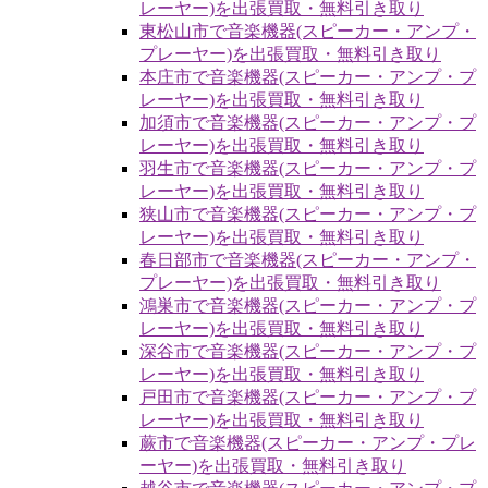
レーヤー)を出張買取・無料引き取り
東松山市で音楽機器(スピーカー・アンプ・
プレーヤー)を出張買取・無料引き取り
本庄市で音楽機器(スピーカー・アンプ・プ
レーヤー)を出張買取・無料引き取り
加須市で音楽機器(スピーカー・アンプ・プ
レーヤー)を出張買取・無料引き取り
羽生市で音楽機器(スピーカー・アンプ・プ
レーヤー)を出張買取・無料引き取り
狭山市で音楽機器(スピーカー・アンプ・プ
レーヤー)を出張買取・無料引き取り
春日部市で音楽機器(スピーカー・アンプ・
プレーヤー)を出張買取・無料引き取り
鴻巣市で音楽機器(スピーカー・アンプ・プ
レーヤー)を出張買取・無料引き取り
深谷市で音楽機器(スピーカー・アンプ・プ
レーヤー)を出張買取・無料引き取り
戸田市で音楽機器(スピーカー・アンプ・プ
レーヤー)を出張買取・無料引き取り
蕨市で音楽機器(スピーカー・アンプ・プレ
ーヤー)を出張買取・無料引き取り