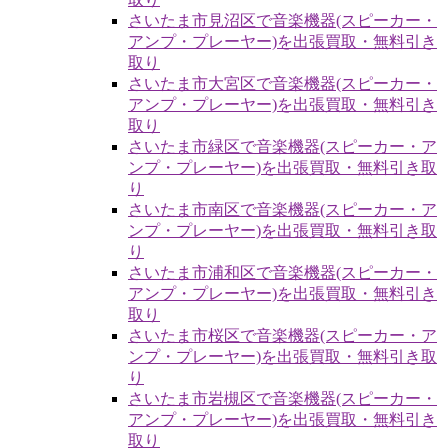
さいたま市見沼区で音楽機器(スピーカー・
アンプ・プレーヤー)を出張買取・無料引き
取り
さいたま市大宮区で音楽機器(スピーカー・
アンプ・プレーヤー)を出張買取・無料引き
取り
さいたま市緑区で音楽機器(スピーカー・ア
ンプ・プレーヤー)を出張買取・無料引き取
り
さいたま市南区で音楽機器(スピーカー・ア
ンプ・プレーヤー)を出張買取・無料引き取
り
さいたま市浦和区で音楽機器(スピーカー・
アンプ・プレーヤー)を出張買取・無料引き
取り
さいたま市桜区で音楽機器(スピーカー・ア
ンプ・プレーヤー)を出張買取・無料引き取
り
さいたま市岩槻区で音楽機器(スピーカー・
アンプ・プレーヤー)を出張買取・無料引き
取り