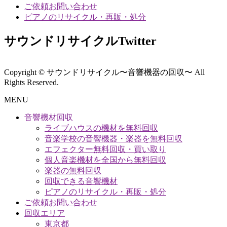
ご依頼お問い合わせ
ピアノのリサイクル・再販・処分
サウンドリサイクルTwitter
Copyright © サウンドリサイクル〜音響機器の回収〜 All
Rights Reserved.
MENU
音響機材回収
ライブハウスの機材を無料回収
音楽学校の音響機器・楽器を無料回収
エフェクター無料回収・買い取り
個人音楽機材を全国から無料回収
楽器の無料回収
回収できる音響機材
ピアノのリサイクル・再販・処分
ご依頼お問い合わせ
回収エリア
東京都